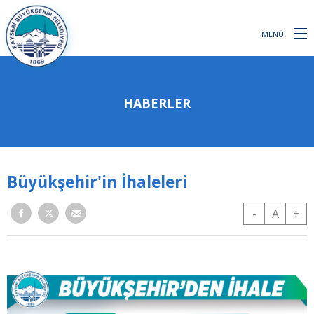
MENÜ
HABERLER
Büyükşehir'in İhaleleri
-
A
+