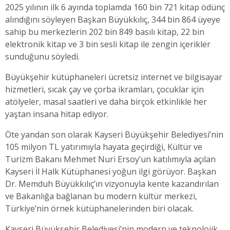
2025 yılının ilk 6 ayında toplamda 160 bin 721 kitap ödünç
alındığını söyleyen Başkan Büyükkılıç, 344 bin 864 üyeye
sahip bu merkezlerin 202 bin 849 basılı kitap, 22 bin
elektronik kitap ve 3 bin sesli kitap ile zengin içerikler
sunduğunu söyledi.
Büyükşehir kütüphaneleri ücretsiz internet ve bilgisayar
hizmetleri, sıcak çay ve çorba ikramları, çocuklar için
atölyeler, masal saatleri ve daha birçok etkinlikle her
yaştan insana hitap ediyor.
Öte yandan son olarak Kayseri Büyükşehir Belediyesi’nin
105 milyon TL yatırımıyla hayata geçirdiği, Kültür ve
Turizm Bakanı Mehmet Nuri Ersoy’un katılımıyla açılan
Kayseri İl Halk Kütüphanesi yoğun ilgi görüyor. Başkan
Dr. Memduh Büyükkılıç’ın vizyonuyla kente kazandırılan
ve Bakanlığa bağlanan bu modern kültür merkezi,
Türkiye’nin örnek kütüphanelerinden biri olacak.
Kayseri Büyükşehir Belediyesi’nin modern ve teknolojik