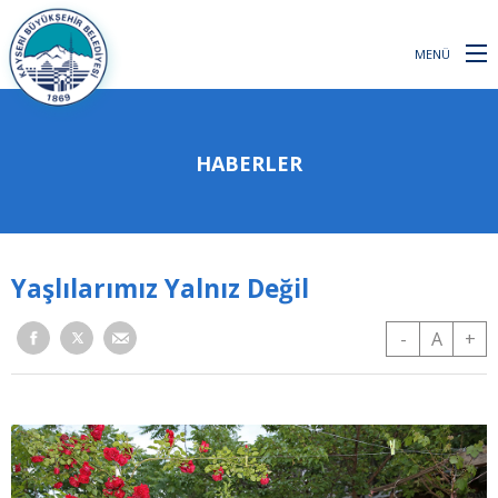
MENÜ
HABERLER
Yaşlılarımız Yalnız Değil
-
A
+