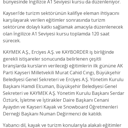
bünyesinde İngilizce A1 Seviyesi kursu da düzenleniyor.
Kayseri’de turizm sektörünün kalifiye eleman ihtiyacını
karşılayarak verilen eğitimler sonrasında turizm
sektörüne dolaylı katkı sağlamak amacıyla düzenlenecek
olan İngilizce A1 Seviyesi kursu toplamda 120 saat
sürecek.
KAYMEK A.Ş., Erciyes A.Ş. ve KAYBORDER iş birliğinde
gerekli istişareler sonucunda belirlenen çeşitli
branşlarda kursların verileceği eğitimlerin ilk gününe AK
Parti Kayseri Milletvekili Murat Cahid Cıngı, Büyükşehir
Belediyesi Genel Sekreteri ve Erciyes A.Ş. Yönetim Kurulu
Başkanı Hamdi Elcuman, Büyükşehir Belediyesi Genel
Sekreteri ve KAYMEK A.Ş. Yönetim Kurulu Başkanı Serdar
Öztürk, İşletme ve İştirakler Daire Başkanı Cenani
Ayaydın ve Kayseri Kayak ve Snowboard Öğretmenleri
Derneği Başkanı Numan Değirmenci de katıldı.
Yabancı dil, kayak ve turizm konularıyla alakalı eğitimler