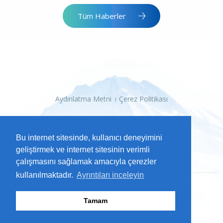
Tüm Haberler
Aydınlatma Metni
Çerez Politikası
Bu internet sitesinde, kullanıcı deneyimini
geliştirmek ve internet sitesinin verimli
çalışmasını sağlamak amacıyla çerezler
kullanılmaktadır.
Ayrıntıları inceleyin
Tamam
2026 Kayseri Büyükşehir Belediyesi
Tüm Hakları Saklıdır.