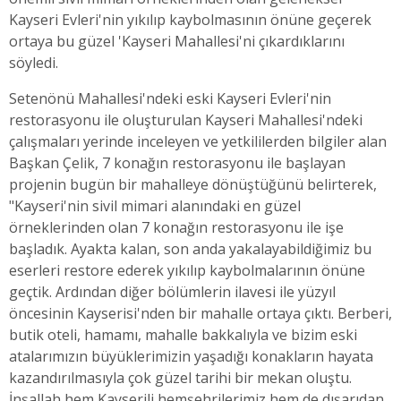
Kayseri Evleri'nin yıkılıp kaybolmasının önüne geçerek
ortaya bu güzel 'Kayseri Mahallesi'ni çıkardıklarını
söyledi.
Setenönü Mahallesi'ndeki eski Kayseri Evleri'nin
restorasyonu ile oluşturulan Kayseri Mahallesi'ndeki
çalışmaları yerinde inceleyen ve yetkililerden bilgiler alan
Başkan Çelik, 7 konağın restorasyonu ile başlayan
projenin bugün bir mahalleye dönüştüğünü belirterek,
"Kayseri'nin sivil mimari alanındaki en güzel
örneklerinden olan 7 konağın restorasyonu ile işe
başladık. Ayakta kalan, son anda yakalayabildiğimiz bu
eserleri restore ederek yıkılıp kaybolmalarının önüne
geçtik. Ardından diğer bölümlerin ilavesi ile yüzyıl
öncesinin Kayserisi'nden bir mahalle ortaya çıktı. Berberi,
butik oteli, hamamı, mahalle bakkalıyla ve bizim eski
atalarımızın büyüklerimizin yaşadığı konakların hayata
kazandırılmasıyla çok güzel tarihi bir mekan oluştu.
İnşallah hem Kayserili hemşehrilerimiz hem de dışarıdan