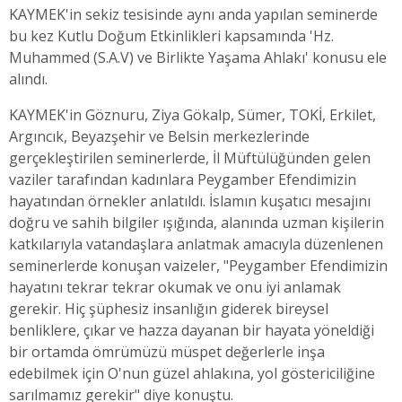
KAYMEK'in sekiz tesisinde aynı anda yapılan seminerde
bu kez Kutlu Doğum Etkinlikleri kapsamında 'Hz.
Muhammed (S.A.V) ve Birlikte Yaşama Ahlakı' konusu ele
alındı.
KAYMEK'in Göznuru, Ziya Gökalp, Sümer, TOKİ, Erkilet,
Argıncık, Beyazşehir ve Belsin merkezlerinde
gerçekleştirilen seminerlerde, İl Müftülüğünden gelen
vaziler tarafından kadınlara Peygamber Efendimizin
hayatından örnekler anlatıldı. İslamın kuşatıcı mesajını
doğru ve sahih bilgiler ışığında, alanında uzman kişilerin
katkılarıyla vatandaşlara anlatmak amacıyla düzenlenen
seminerlerde konuşan vaizeler, "Peygamber Efendimizin
hayatını tekrar tekrar okumak ve onu iyi anlamak
gerekir. Hiç şüphesiz insanlığın giderek bireysel
benliklere, çıkar ve hazza dayanan bir hayata yöneldiği
bir ortamda ömrümüzü müspet değerlerle inşa
edebilmek için O'nun güzel ahlakına, yol göstericiliğine
sarılmamız gerekir" diye konuştu.