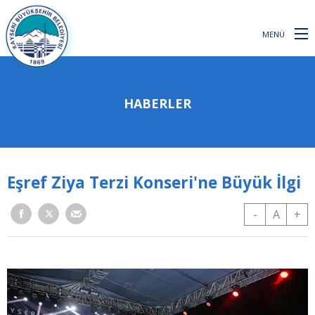
MENÜ
HABERLER
Eşref Ziya Terzi Konseri'ne Büyük İlgi
-
A
+