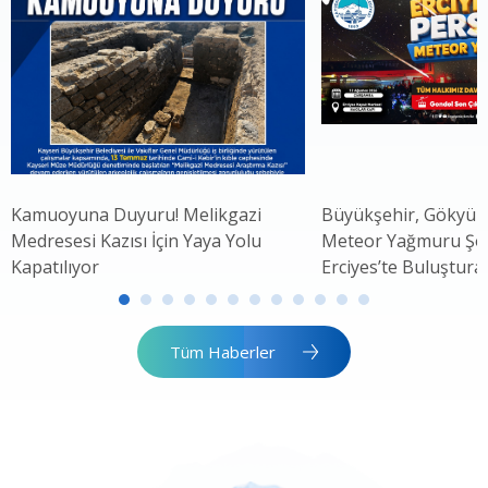
Kamuoyuna Duyuru! Melikgazi
Büyükşehir, Gökyüz
Medresesi Kazısı İçin Yaya Yolu
Meteor Yağmuru Şöle
Kapatılıyor
Erciyes’te Buluştura
Tüm Haberler