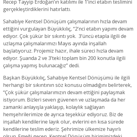
Recep Tayyip Erdoğan’ın katılımı ile 1’inci etabın teslimini
gerçekleştirdiklerini hatırlattı.
Sahabiye Kentsel Dönüşüm çalışmalarının hızla devam
ettiğini vurgulayan Büyükkılıç, “2’nci etabın yapımı devam
ediyor. Çok şükür bir sıkıntı yok. 3’üncü etapla ilgili de
uzlaşma çalışmalarımızı Mayıs ayında inşallah
başlatıyoruz. Projemiz hazır, ihale süreci hızla devam
ediyor. Şuanda 2 ve 3’teki toplam bin 200 konutla ilgili
çalışma yapmış bulunacağız” dedi.
Başkan Büyükkılıç, Sahabiye Kentsel Dönüşümü ile ilgili
herhangi bir sıkıntının söz konusu olmadığını belirterek,
“Çok şükür çalışmalarımızın devam ettiğini paylaşmak
istiyorum. Bizleri seven güvenen ve uzlaşmada da her
zamanki anlayışla yaklaşıp, kolaylık sağlayan
hemşehrilerimize de ayrıca teşekkür ediyoruz. Biz de
inşallah kendilerine layık olur, evlerini en kısa sürede
kendilerine teslim ederiz. Şehrimize ülkemize hayırlı
olsun. Emeği geçen, Kentsel Dönüşüm birimimizdeki