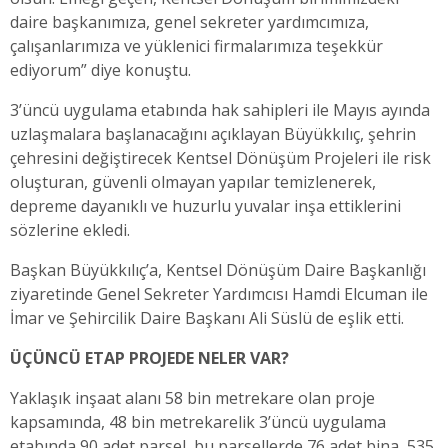
daire başkanımıza, genel sekreter yardımcımıza,
çalışanlarımıza ve yüklenici firmalarımıza teşekkür
ediyorum” diye konuştu.
3’üncü uygulama etabında hak sahipleri ile Mayıs ayında
uzlaşmalara başlanacağını açıklayan Büyükkılıç, şehrin
çehresini değiştirecek Kentsel Dönüşüm Projeleri ile risk
oluşturan, güvenli olmayan yapılar temizlenerek,
depreme dayanıklı ve huzurlu yuvalar inşa ettiklerini
sözlerine ekledi.
Başkan Büyükkılıç’a, Kentsel Dönüşüm Daire Başkanlığı
ziyaretinde Genel Sekreter Yardımcısı Hamdi Elcuman ile
İmar ve Şehircilik Daire Başkanı Ali Süslü de eşlik etti.
ÜÇÜNCÜ ETAP PROJEDE NELER VAR?
Yaklaşık inşaat alanı 58 bin metrekare olan proje
kapsamında, 48 bin metrekarelik 3’üncü uygulama
etabında 90 adet parsel, bu parsellerde 76 adet bina, 535