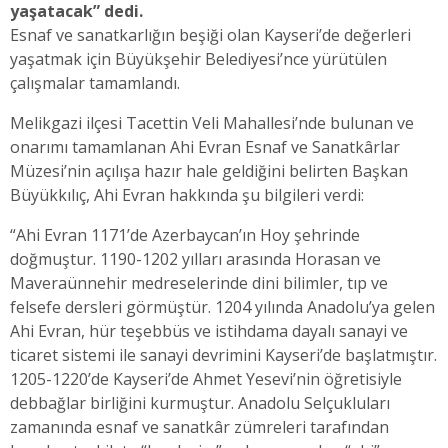
yaşatacak” dedi.
Esnaf ve sanatkarlığın beşiği olan Kayseri’de değerleri
yaşatmak için Büyükşehir Belediyesi’nce yürütülen
çalışmalar tamamlandı.
Melikgazi ilçesi Tacettin Veli Mahallesi’nde bulunan ve
onarımı tamamlanan Ahi Evran Esnaf ve Sanatkârlar
Müzesi’nin açılışa hazır hale geldiğini belirten Başkan
Büyükkılıç, Ahi Evran hakkında şu bilgileri verdi:
“Ahi Evran 1171’de Azerbaycan’ın Hoy şehrinde
doğmuştur. 1190-1202 yılları arasında Horasan ve
Maveraünnehir medreselerinde dini bilimler, tıp ve
felsefe dersleri görmüştür. 1204 yılında Anadolu’ya gelen
Ahi Evran, hür teşebbüs ve istihdama dayalı sanayi ve
ticaret sistemi ile sanayi devrimini Kayseri’de başlatmıştır.
1205-1220’de Kayseri’de Ahmet Yesevi’nin öğretisiyle
debbağlar birliğini kurmuştur. Anadolu Selçukluları
zamanında esnaf ve sanatkâr zümreleri tarafından