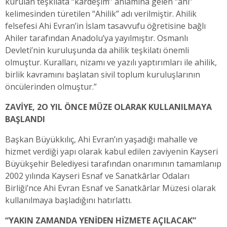
kurulan teşkilata “kardeşim” anlamına gelen “ahi”
kelimesinden türetilen “Ahilik” adı verilmiştir. Ahilik
felsefesi Ahi Evran’in İslam tasavvufu öğretisine bağlı
Ahiler tarafından Anadolu’ya yayılmıştır. Osmanlı
Devleti’nin kuruluşunda da ahilik teşkilatı önemli
olmuştur. Kuralları, nizamı ve yazılı yaptırımları ile ahilik,
birlik kavramını başlatan sivil toplum kuruluşlarının
öncülerinden olmuştur.”
ZAVİYE, 2O YIL ÖNCE MÜZE OLARAK KULLANILMAYA
BAŞLANDI
Başkan Büyükkılıç, Ahi Evran’ın yaşadığı mahalle ve
hizmet verdiği yapı olarak kabul edilen zaviyenin Kayseri
Büyükşehir Belediyesi tarafından onarımının tamamlanıp
2002 yılında Kayseri Esnaf ve Sanatkârlar Odaları
Birliği’nce Ahi Evran Esnaf ve Sanatkârlar Müzesi olarak
kullanılmaya başladığını hatırlattı.
“YAKIN ZAMANDA YENİDEN HİZMETE AÇILACAK”