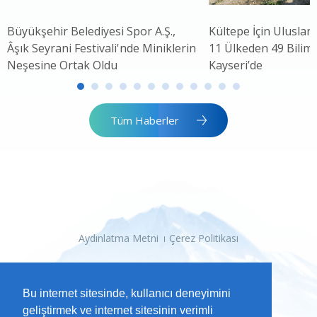
Büyükşehir Belediyesi Spor A.Ş.,
Kültepe İçin Uluslar
Âşık Seyrani Festivali'nde Miniklerin
11 Ülkeden 49 Bilim 
Neşesine Ortak Oldu
Kayseri’de
Tüm Haberler
Aydınlatma Metni
Çerez Politikası
Bu internet sitesinde, kullanıcı deneyimini
geliştirmek ve internet sitesinin verimli