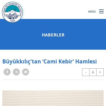
MENÜ
HABERLER
Büyükkılıç’tan ‘Cami Kebir’ Hamlesi
-
A
+