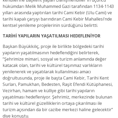
kendilerine başkent yapan Danişmendliler'in üçüncü
hükümdarı Melik Muhammed Gazi tarafından 1134-1143
yılları arasında yaptırılan tarihi Cami Kebir (Ulu Cami) ve
tarihi kapalı çarşıyı barındıran Cami Kebir Mahallesi’nde
kentsel yenileme projelerinin sürdüğünü belirtti.
TARİHİ YAPILARIN YAŞATILMASI HEDEFLENİYOR
Başkan Büyükkılıç, proje ile birlikte bölgedeki tarihi
yapıların yaşatılmasının hedeflendiğini belirterek,
“Şehrimize mimari, sosyal ve turizm anlamında değer
katacak olan, tarihi ve kültürel taşınmaz varlıkların
yenilenerek ve yaşatılarak kullanılması amacı
doğrultusunda, proje ile başta Cami Kebir, Tarihi Kent
Surları, Pamukhan, Bedesten, Raşit Efendi Kütüphanesi,
Vezirhan, hamam ve külliye gibi tarihi yapıların
yaşatılması hedefleniyor. Şehrimiz, merkezinde bulunan
tarihi ve kültürel güzelliklerin ortaya çıkarılması ile
turizm açısından da bir cazibe merkezi haline gelecektir”
diye konuştu.