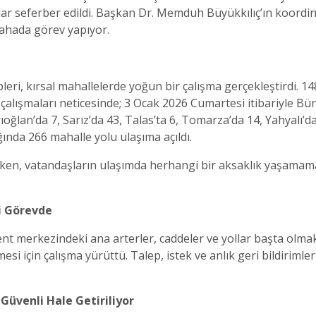
ar seferber edildi. Başkan Dr. Memduh Büyükkılıç’ın koord
sahada görev yapıyor.
leri, kırsal mahallelerde yoğun bir çalışma gerçekleştirdi. 14
çalışmaları neticesinde; 3 Ocak 2026 Cumartesi itibariyle Bü
ıoğlan’da 7, Sarız’da 43, Talas’ta 6, Tomarza’da 14, Yahyalı’d
ğında 266 mahalle yolu ulaşıma açıldı.
zken, vatandaşların ulaşımda herhangi bir aksaklık yaşamama
ri Görevde
 kent merkezindeki ana arterler, caddeler ve yollar başta olm
esi için çalışma yürüttü. Talep, istek ve anlık geri bildirimler
 Güvenli Hale Getiriliyor