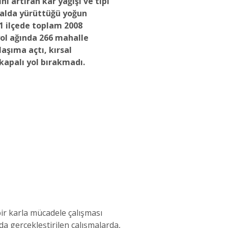
ni artıran kar yağışı ve tipi
salda yürüttüğü yoğun
1 ilçede toplam 2008
yol ağında 266 mahalle
aşıma açtı, kırsal
kapalı yol bırakmadı.
bir karla mücadele çalışması
da gerçekleştirilen çalışmalarda,