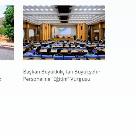
Başkan Büyükkılıç'tan Büyükşehir
Büyükşehi
k
Personeline “Eğitim” Vurgusu
Âşık Seyr
Neşesine