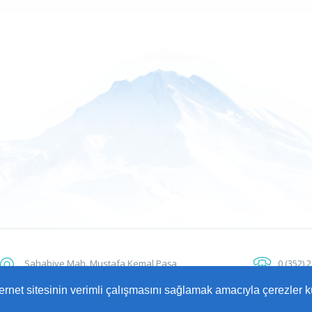
Sahabiye Mah. Mustafa Kemal Paşa
0 (352) 
Bulvarı No: 15 38010 Kocasinan / KAYSERİ
ALO 153
nternet sitesinin verimli çalışmasını sağlamak amacıyla çerezler k