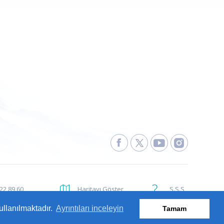
222 89 60
Haritayı Göster
S.S.S
ullanılmaktadır.
Ayrıntıları inceleyin
Tamam