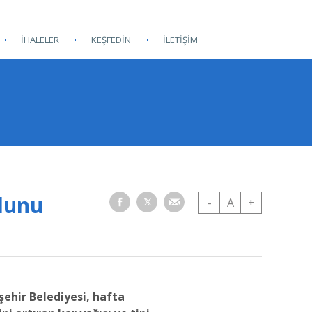
İHALELER
KEŞFEDİN
İLETİŞİM
olunu
-
A
+
ehir Belediyesi, hafta