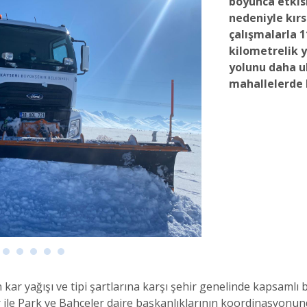
boyunca etkisi
nedeniyle kır
çalışmalarla 1
kilometrelik 
yolunu daha ul
mahallelerde 
kar yağışı ve tipi şartlarına karşı şehir genelinde kapsamlı 
er ile Park ve Bahçeler daire başkanlıklarının koordinasyonun