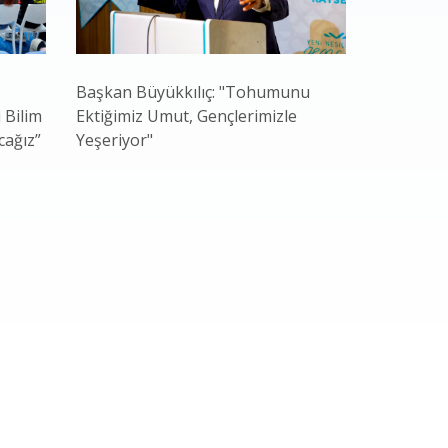
Başkan Büyükkılıç: "Tohumunu
Kayseri B
 Bilim
Ektiğimiz Umut, Gençlerimizle
Gastrono
cağız”
Yeşeriyor"
Güçlü Adr