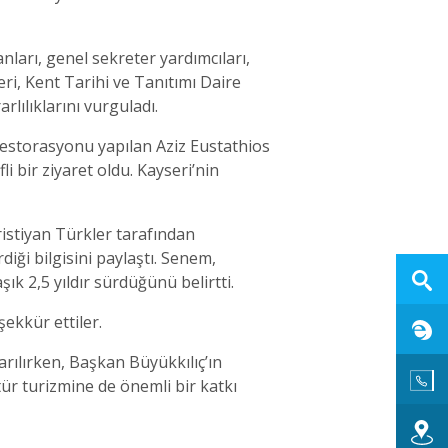
nları, genel sekreter yardımcıları,
leri, Kent Tarihi ve Tanıtımı Daire
ılıklarını vurguladı.
restorasyonu yapılan Aziz Eustathios
i bir ziyaret oldu. Kayseri’nin
istiyan Türkler tarafından
diği bilgisini paylaştı. Senem,
ık 2,5 yıldır sürdüğünü belirtti.
ekkür ettiler.
arılırken, Başkan Büyükkılıç’ın
ltür turizmine de önemli bir katkı