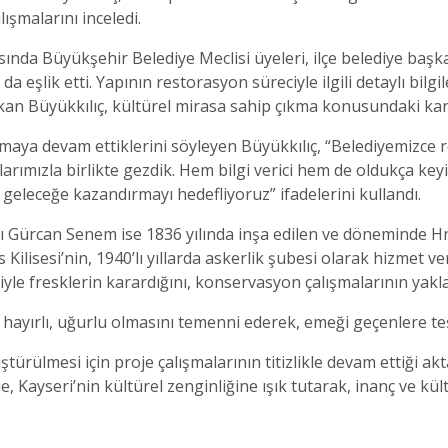
ışmalarını inceledi.
sında Büyükşehir Belediye Meclisi üyeleri, ilçe belediye başka
 eşlik etti. Yapının restorasyon süreciyle ilgili detaylı bilgi
 Büyükkılıç, kültürel mirasa sahip çıkma konusundaki kararl
rmaya devam ettiklerini söyleyen Büyükkılıç, “Belediyemizce 
arımızla birlikte gezdik. Hem bilgi verici hem de oldukça keyifl
 geleceğe kazandırmayı hedefliyoruz” ifadelerini kullandı.
ı Gürcan Senem ise 1836 yılında inşa edilen ve döneminde Hr
Kilisesi’nin, 1940’lı yıllarda askerlik şubesi olarak hizmet ver
le fresklerin karardığını, konservasyon çalışmalarının yaklaş
n hayırlı, uğurlu olmasını temenni ederek, emeği geçenlere teş
ürülmesi için proje çalışmalarının titizlikle devam ettiği akt
e, Kayseri’nin kültürel zenginliğine ışık tutarak, inanç ve kü