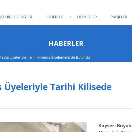
ŞEHİR BELEDİYESİ
HABERLER
HİZMETLER
PROJELER
HABERLER
Meclis Üyeleriyle Tarihi Kilisede İncelemelerde Bulundu
 Üyeleriyle Tarihi Kilisede
Kayseri Büyük