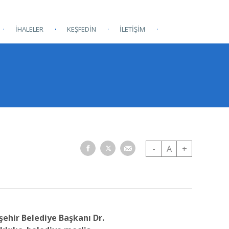
İHALELER
KEŞFEDİN
İLETİŞİM
-
A
+
şehir Belediye Başkanı Dr.