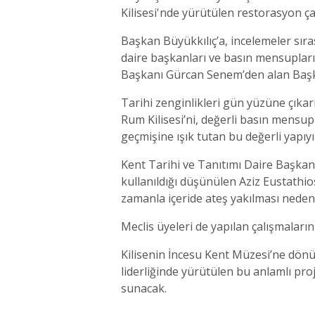
Kilisesi'nde yürütülen restorasyon çal
Başkan Büyükkılıç’a, incelemeler sıra
daire başkanları ve basın mensupları da
Başkanı Gürcan Senem’den alan Başkan
Tarihi zenginlikleri gün yüzüne çıka
Rum Kilisesi’ni, değerli basın mensupl
geçmişine ışık tutan bu değerli yapıyı
Kent Tarihi ve Tanıtımı Daire Başkan
kullanıldığı düşünülen Aziz Eustathios 
zamanla içeride ateş yakılması nedeniy
Meclis üyeleri de yapılan çalışmaları
Kilisenin İncesu Kent Müzesi’ne dönüşt
liderliğinde yürütülen bu anlamlı proj
sunacak.