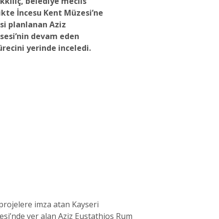
ılıç, belediye meclis
likte İncesu Kent Müzesi’ne
i planlanan Aziz
isesi’nin devam eden
recini yerinde inceledi.
projelere imza atan Kayseri
si’nde yer alan Aziz Eustathios Rum