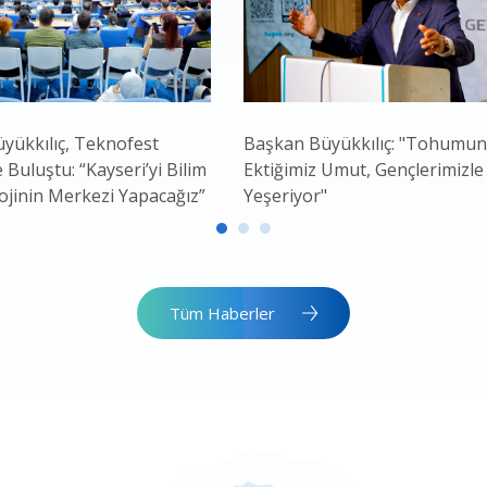
yükkılıç, Teknofest
Başkan Büyükkılıç: "Tohumu
e Buluştu: “Kayseri’yi Bilim
Ektiğimiz Umut, Gençlerimizle
ojinin Merkezi Yapacağız”
Yeşeriyor"
Tüm Haberler