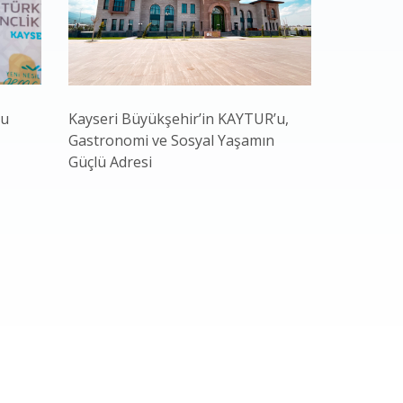
nu
Kayseri Büyükşehir’in KAYTUR’u,
Bakan Yar
Gastronomi ve Sosyal Yaşamın
Başkan Bü
Güçlü Adresi