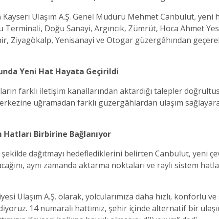
n Kayseri Ulaşım A.Ş. Genel Müdürü Mehmet Canbulut, yeni 
u Terminali, Doğu Sanayi, Argıncık, Zümrüt, Hoca Ahmet Yese
hir, Ziyagökalp, Yenisanayi ve Otogar güzergâhından geçere
unda Yeni Hat Hayata Geçirildi
uların farklı iletişim kanallarından aktardığı talepler doğrul
merkezine uğramadan farklı güzergâhlardan ulaşım sağlayara
Hatları Birbirine Bağlanıyor
ir şekilde dağıtmayı hedeflediklerini belirten Canbulut, yeni ç
cağını, aynı zamanda aktarma noktaları ve raylı sistem hatla
esi Ulaşım A.Ş. olarak, yolcularımıza daha hızlı, konforlu ve
yoruz. 14 numaralı hattımız, şehir içinde alternatif bir ulaş