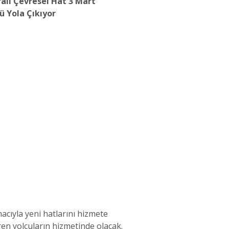
alı Çevresel Hat 3 Mart
ü Yola Çıkıyor
macıyla yeni hatlarını hizmete
n yolcuların hizmetinde olacak.