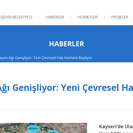
ŞEHİR BELEDİYESİ
HABERLER
HİZMETLER
PROJELER
HABERLER
aşım Ağı Genişliyor: Yeni Çevresel Hat Hizmete Başlıyor
ğı Genişliyor: Yeni Çevresel H
Kayseri’de Ul