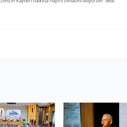
ımızın Kayseri halkına hayırlı olmasını diliyorum” dedi.