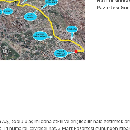
Hat: 14 Numar
Pazartesi Gün
.Ş., toplu ulaşımı daha etkili ve erişilebilir hale getirmek a
4 numaralı çevresel hat, 3 Mart Pazartesi gününden itibare