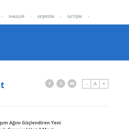
İHALELER
KEŞFEDİN
İLETİŞİM
at
-
A
+
aşım Ağını Güçlendiren Yeni