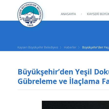
ANASAYFA
KAYSERİ BÜYÜK
Kayseri Büyükşehir Belediyesi
Haberler
Büyükşehir’den Yeşi
Büyükşehir’den Yeşil Dok
Gübreleme ve İlaçlama Fa