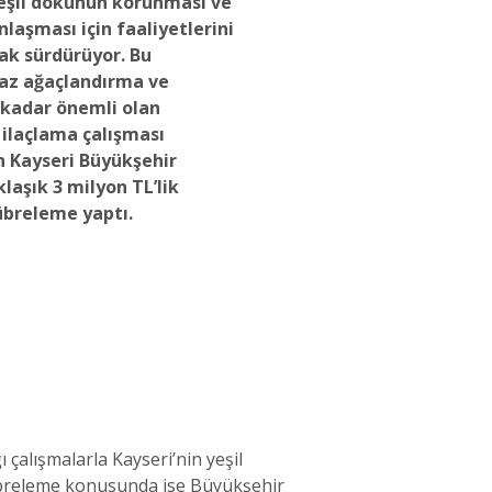
yeşil dokunun korunması ve
laşması için faaliyetlerini
ak sürdürüyor. Bu
az ağaçlandırma ve
 kadar önemli olan
ilaçlama çalışması
n Kayseri Büyükşehir
klaşık 3 milyon TL’lik
übreleme yaptı.
çalışmalarla Kayseri’nin yeşil
gübreleme konusunda ise Büyükşehir