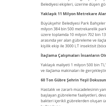
Belediyesi ekipleri, üzerine düşen gör
Yaklaşık 11 Milyon Metrekare Ala
Büyükşehir Belediyesi Park Bahçeler
milyon 384 bin 500 metrekarelik park
üzere toplamda 10 milyon 702 bin 13 
arasında yer alan gübreleme ve ilaçl
kişilik ekip ile 3000 LT insektisit (böc
İlaçlama Çalışmaları İnsanların Ol
Yaklaşık maliyeti 1 milyon 500 bin TL’
ve ilaçlama makinaları ile gerçekleştir
60 Ton Gübre Şehrin Yeşil Dokusun
Hastalık ve zararlı mücadelesinin yan
başlayan gübreleme faaliyetleri, deva
bakteri içerikli gübrelerden oluşan ür