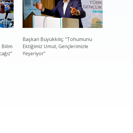
Başkan Büyükkılıç: "Tohumunu
Kayseri B
 Bilim
Ektiğimiz Umut, Gençlerimizle
Gastrono
cağız”
Yeşeriyor"
Güçlü Adr