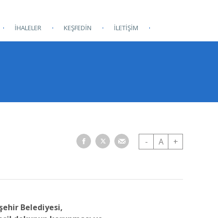
İHALELER
KEŞFEDİN
İLETİŞİM
-
A
+
ehir Belediyesi,