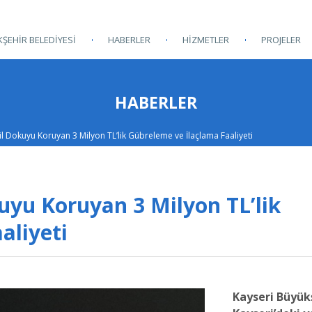
ŞEHİR BELEDİYESİ
HABERLER
HİZMETLER
PROJELER
HABERLER
l Dokuyu Koruyan 3 Milyon TL’lik Gübreleme ve İlaçlama Faaliyeti
uyu Koruyan 3 Milyon TL’lik
aliyeti
Kayseri Büyükş