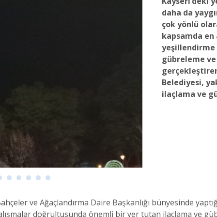
Kayseri’deki 
daha da yaygın
çok yönlü olar
kapsamda en 
yeşillendirme
gübreleme ve 
gerçekleştire
Belediyesi, ya
ilaçlama ve g
ahçeler ve Ağaçlandırma Daire Başkanlığı bünyesinde yaptığı 
alışmalar doğrultusunda önemli bir yer tutan ilaçlama ve 