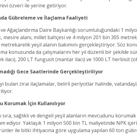
evi özveri ile yerine getiriyor.
nda Gübreleme ve İlaçlama Faaliyeti
 ve Ağaçlandırma Daire Başkanlığı sorumluluğundaki 1 milyon
, mesire alanı, millet bahçesi ve 4 milyon 201 bin 305 metre
metrekarelik yeşil alanın bakımını gerçekleştiriyor. Söz kon
ama konusunda da çalışmalarını her yıl düzenli bir şekilde s
ek ilacı), 200 LT fungusit (mantar ilacı) ve 1000 LT herbisit (ot 
madığı Gece Saatlerinde Gerçekleştiriliyor
yi bulan zirai ilaçlamalar, belirli periyotlar halinde, vatanda
iliyor.
u Korumak İçin Kullanılıyor
ı sıra, sağlıklı ve dengeli yeşil alanların mevcudunu korumak
m ediyor. Yaklaşık 1 milyon 500 bin TL maliyetinde NPK içerik
ünler ile bitki ihtiyacına göre uygulama yapılan 60 ton gübre,