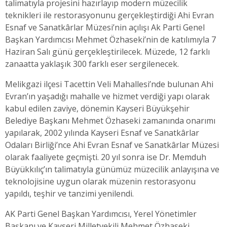
talimatıyla projesini hazırlayıp modern müzecilik
teknikleri ile restorasyonunu gerçekleştirdiği Ahi Evran
Esnaf ve Sanatkârlar Müzesi’nin açılışı Ak Parti Genel
Başkan Yardımcısı Mehmet Özhaseki’nin de katılımıyla 7
Haziran Salı günü gerçekleştirilecek. Müzede, 12 farklı
zanaatta yaklaşık 300 farklı eser sergilenecek.
Melikgazi ilçesi Tacettin Veli Mahallesi’nde bulunan Ahi
Evran’ın yaşadığı mahalle ve hizmet verdiği yapı olarak
kabul edilen zaviye, dönemin Kayseri Büyükşehir
Belediye Başkanı Mehmet Özhaseki zamanında onarımı
yapılarak, 2002 yılında Kayseri Esnaf ve Sanatkârlar
Odaları Birliği’nce Ahi Evran Esnaf ve Sanatkârlar Müzesi
olarak faaliyete geçmişti. 20 yıl sonra ise Dr. Memduh
Büyükkılıç’ın talimatıyla günümüz müzecilik anlayışına ve
teknolojisine uygun olarak müzenin restorasyonu
yapıldı, teşhir ve tanzimi yenilendi.
AK Parti Genel Başkan Yardımcısı, Yerel Yönetimler
Başkanı ve Kayseri Milletvekili Mehmet Özhaseki