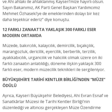
ve Ahi ahlakı ile ahlaklanmış Kayseri’mize hayırlı olsun.
Sayın Bakanımız, AK Parti Genel Başkan Yardımcımız
Mehmet Özhaseki’ye de emeklerinden dolayı bir kez
daha teşekkür ederiz” diye konuştu.
12 FARKLI ZANAATTA YAKLAŞIK 300 FARKLI ESER
MODERN ORTAMDA
Müzede, bakırcılık, kalaycılık, demircilik, bıçakçılık,
marangozluk, dericilik, eyercilik, berberlik, terzilik,
ayakkabıcılık, urgancılık ve halıcılık olmak üzere on iki
farklı zanaatın anlatıldığı, döneme ilişkin yaklaşık 300
farklı eser, modern müzecilik teknikleri ile sergileniyor.
BÜYÜKŞEHİR’E TARİHİ KENTLER BİRLİĞİ’NDEN “MÜZE”
ÖDÜLÜ
Ayrıca, Kayseri Büyükşehir Belediyesi, Ahi Evran Esnaf ve
Sanatkârlar Müzesi ile Tarihi Kentler Birliği’nin
düzenlediği ve altıncısı gerçekleşen Müze Özendirme