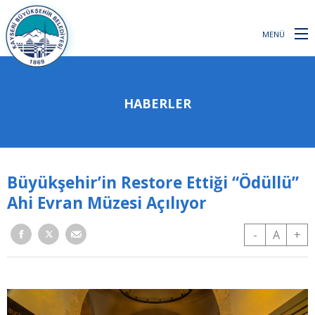
MENÜ
HABERLER
Büyükşehir’in Restore Ettiği “Ödüllü”
Ahi Evran Müzesi Açılıyor
-
A
+